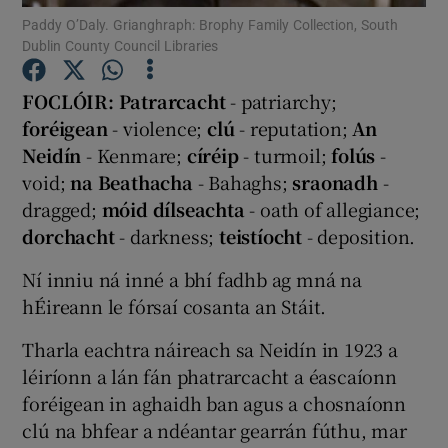
Show Podcasts sub sections
Paddy O’Daly. Grianghraph: Brophy Family Collection, South
Dublin County Council Libraries
FOCLÓIR: Patrarcacht
- patriarchy;
foréigean
- violence;
clú
- reputation;
An
Neidín
- Kenmare;
círéip
- turmoil;
folús
-
Show Gaeilge sub sections
void;
na Beathacha
- Bahaghs;
sraonadh
-
dragged;
móid dílseachta
- oath of allegiance;
dorchacht
- darkness;
teistíocht
- deposition.
Ní inniu ná inné a bhí fadhb ag mná na
Show History sub sections
hÉireann le fórsaí cosanta an Stáit.
Tharla eachtra náireach sa Neidín in 1923 a
léiríonn a lán fán phatrarcacht a éascaíonn
foréigean in aghaidh ban agus a chosnaíonn
 window
clú na bhfear a ndéantar gearrán fúthu, mar