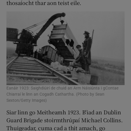
thosaíocht thar aon teist eile.
Show Sponsored sub sections
Eanáir 1923: Saighdiúirí de chuid an Arm Náisiúnta i gContae
Chiarraí le linn an Cogadh Cathartha. (Photo by Sean
Sexton/Getty Images)
Siar linn go Meitheamh 1923. B'iad an Dublin
Guard Brigade stoirmthrúpaí Michael Collins.
Thuigeadar, cuma cad a thit amach, go