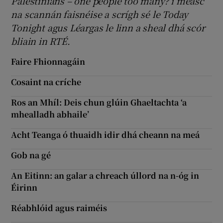
Palestinians – one people too many? i measc
na scannán faisnéise a scrígh sé le Today
Tonight agus Léargas le linn a sheal dhá scór
bliain in RTÉ.
Faire Fhionnagáin
Cosaint na críche
Ros an Mhíl: Deis chun glúin Ghaeltachta ‘a
mhealladh abhaile’
Acht Teanga ó thuaidh idir dhá cheann na meá
Gob na gé
An Eitinn: an galar a chreach úllord na n-óg in
Éirinn
Réabhlóid agus raiméis