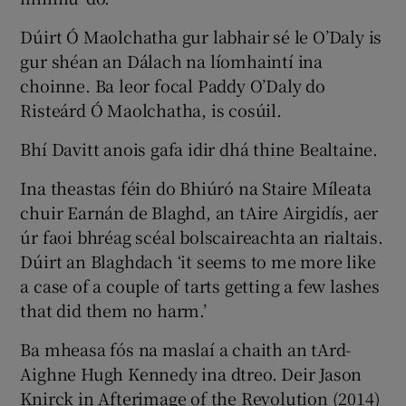
Dúirt Ó Maolchatha gur labhair sé le O’Daly is
gur shéan an Dálach na líomhaintí ina
choinne. Ba leor focal Paddy O’Daly do
Risteárd Ó Maolchatha, is cosúil.
Bhí Davitt anois gafa idir dhá thine Bealtaine.
Ina theastas féin do Bhiúró na Staire Míleata
chuir Earnán de Blaghd, an tAire Airgidís, aer
úr faoi bhréag scéal bolscaireachta an rialtais.
Dúirt an Blaghdach ‘it seems to me more like
a case of a couple of tarts getting a few lashes
that did them no harm.’
Ba mheasa fós na maslaí a chaith an tArd-
Aighne Hugh Kennedy ina dtreo. Deir Jason
Knirck in Afterimage of the Revolution (2014)