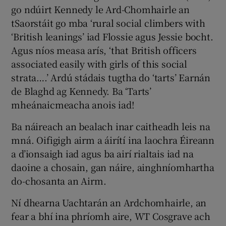
go ndúirt Kennedy le Ard-Chomhairle an
tSaorstáit go mba ‘rural social climbers with
‘British leanings’ iad Flossie agus Jessie bocht.
Agus níos measa arís, ‘that British officers
associated easily with girls of this social
strata….’ Ardú stádais tugtha do ‘tarts’ Earnán
de Blaghd ag Kennedy. Ba ‘Tarts’
mheánaicmeacha anois iad!
Ba náireach an bealach inar caitheadh leis na
mná. Oifigigh airm a áirítí ina laochra Éireann
a d’ionsaigh iad agus ba airí rialtais iad na
daoine a chosain, gan náire, ainghníomhartha
do-chosanta an Airm.
Ní dhearna Uachtarán an Ardchomhairle, an
fear a bhí ina phríomh aire, WT Cosgrave ach