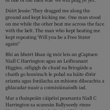
Dúirt Jessie:’They dragged me along the
ground and kept kicking me. One man stood
on me while the other beat me across the face
with the belt. The man who kept beating me
kept repeating ‘Will you be a Free Stater
again?’
Bhí an bheirt bhan óg mór leis an gCaptaen
Niall C Harrington agus an Leifteanant
Higgins, oifigigh de chuid na Briogáide a
chaith go honórach le pobal na háite d’réir
srianta agus forálacha an mhionn dílseachta a
ghlacadar nuair a coimisiúnaíodh iad.
Mar a thaispeáin cáipéisí pearsanta Niall C
Harrington sa scannán Ballyseedy rinne