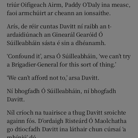
triúr Oifigeach Airm, Paddy O’Daly ina measc,
faoi armchúirt ar cheann an ionsaithe.
Arís, de réir cuntas Davitt ní raibh an t-
ardaidiúnach an Ginearál Gearóid Ó
Súilleabháin sásta é sin a dhéanamh.
‘Confound it’, arsa Ó Súilleabháin, ‘we can’t try
a Brigadier-General for this sort of thing.’
‘We can’t afford not to,’ arsa Davitt.
Ní bhogfadh Ó Súilleabháin, ní bhogfadh
Davitt.
Níl críoch na tuairisce a thug Davitt sroichte
againn fós. D’ordaigh Risteárd Ó Maolchatha
go dtiocfadh Davitt ina láthair chun cúrsaí ‘a
mhíniú’ dó.