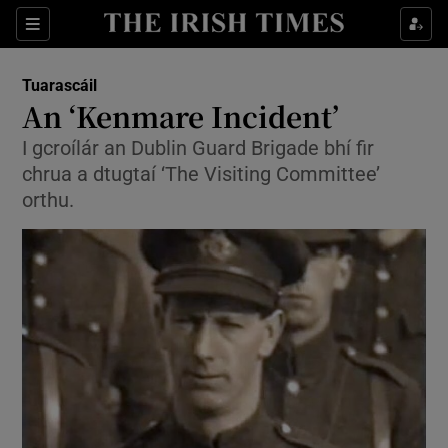
Sections
Show Environment sub sections
Tuarascáil
Show Technology sub sections
An ‘Kenmare Incident’
Show Science sub sections
I gcroílár an Dublin Guard Brigade bhí fir
chrua a dtugtaí ‘The Visiting Committee’
orthu.
Show Motors sub sections