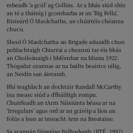
mbeadh 'a gcúl' ag Collins. Ar a bhás siúd shín
an té a tháinig i gcomharba ar an 'Big Fella',
Risteárd Ó Maolchatha, an chúirtéis chéanna
chucu.
Sheol Ó Maolchatha an Brigade aduaidh chun
poblachtaigh Chiarraí a cheansú tar éis bhás
an Choileánaigh i bhfómhar na bliana 1922.
Thógadar ceannas ar na bailte beairice uilig,
an Neidín san áireamh.
Bhí teaghlach an dochtúir Randall McCarthy
ina measc siúd a d’fháiltigh rompu.
Chuirfeadh an tArm Náisiúnta béasa ar na
‘Irregulars’ agus ord ar an gcíréip a líon an
folús a lean ar imeacht Arm na Breataine.
Sa scannán fáisnéise Ballysdeedy (RTÉ, 1997)