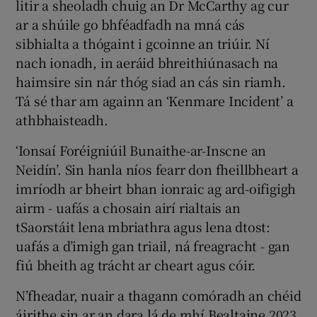
litir a sheoladh chuig an Dr McCarthy ag cur
ar a shúile go bhféadfadh na mná cás
sibhialta a thógaint i gcoinne an triúir. Ní
nach ionadh, in aeráid bhreithiúnasach na
haimsire sin nár thóg siad an cás sin riamh.
Tá sé thar am againn an ‘Kenmare Incident’ a
athbhaisteadh.
‘Ionsaí Foréigniúil Bunaithe-ar-Inscne an
Neidín’. Sin hanla níos fearr don fheillbheart a
imríodh ar bheirt bhan ionraic ag ard-oifigigh
airm - uafás a chosain airí rialtais an
tSaorstáit lena mbriathra agus lena dtost:
uafás a d’imigh gan triail, ná freagracht - gan
fiú bheith ag trácht ar cheart agus cóir.
N’fheadar, nuair a thagann comóradh an chéid
áirithe sin ar an dara lá de mhí Bealtaine 2023,