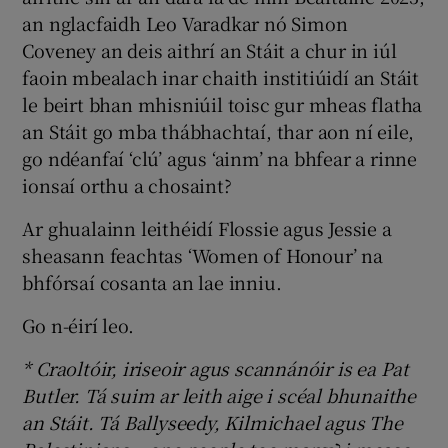
an nglacfaidh Leo Varadkar nó Simon
Coveney an deis aithrí an Stáit a chur in iúl
faoin mbealach inar chaith institiúidí an Stáit
le beirt bhan mhisniúil toisc gur mheas flatha
an Stáit go mba thábhachtaí, thar aon ní eile,
go ndéanfaí ‘clú’ agus ‘ainm’ na bhfear a rinne
ionsaí orthu a chosaint?
Ar ghualainn leithéidí Flossie agus Jessie a
sheasann feachtas ‘Women of Honour’ na
bhfórsaí cosanta an lae inniu.
Go n-éirí leo.
* Craoltóir, iriseoir agus scannánóir is ea Pat
Butler. Tá suim ar leith aige i scéal bhunaithe
an Stáit. Tá Ballyseedy, Kilmichael agus The