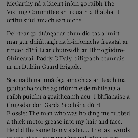
McCarthy ná a bheirt iníon go raibh The
Visiting Committee ar tí cuairt a thabhairt
orthu siúd amach san oíche.
Deirtear go dtángadar chun díoltas a imirt
mar gur dhiúltaigh na h-iníonacha freastal ar
rince i dTrá Lí ar chuireadh an Bhriogáidire-
Ghinearáil Paddy O’Daly, oifigeach ceannais
ar an Dublin Guard Brigade.
Sraonadh na mná óga amach as an teach ina
gcultacha oíche ag triúr in éide mhíleata a
raibh púicíní á gcaitheamh acu. I bhfianaise a
thugadar don Garda Síochána dúirt
Flossie:'The man who was holding me rubbed
a thick motor grease into my hair and face.
He did the same to my sister…. The last words
of one of the men was 'we will plug ye yet.'