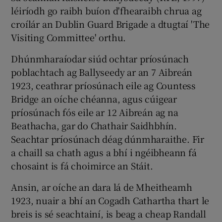
léiríodh go raibh buíon d'fhearaibh chrua ag
croílár an Dublin Guard Brigade a dtugtaí 'The
Visiting Committee' orthu.
Dhúnmharaíodar siúd ochtar príosúnach
poblachtach ag Ballyseedy ar an 7 Aibreán
1923, ceathrar príosúnach eile ag Countess
Bridge an oíche chéanna, agus cúigear
príosúnach fós eile ar 12 Aibreán ag na
Beathacha, gar do Chathair Saidhbhín.
Seachtar príosúnach déag dúnmharaithe. Fir
a chaill sa chath agus a bhí i ngéibheann fá
chosaint is fá choimirce an Stáit.
Ansin, ar oíche an dara lá de Mheitheamh
1923, nuair a bhí an Cogadh Cathartha thart le
breis is sé seachtainí, is beag a cheap Randall