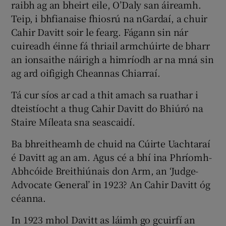
raibh ag an bheirt eile, O’Daly san áireamh.
Teip, i bhfianaise fhiosrú na nGardaí, a chuir
Cahir Davitt soir le fearg. Fágann sin nár
cuireadh éinne fá thriail armchúirte de bharr
an ionsaithe náirigh a himríodh ar na mná sin
ag ard oifigigh Cheannas Chiarraí.
Tá cur síos ar cad a thit amach sa ruathar i
dteistíocht a thug Cahir Davitt do Bhiúró na
Staire Míleata sna seascaidí.
Ba bhreitheamh de chuid na Cúirte Uachtaraí
é Davitt ag an am. Agus cé a bhí ina Phríomh-
Abhcóide Breithiúnais don Arm, an ‘Judge-
Advocate General’ in 1923? An Cahir Davitt óg
céanna.
In 1923 mhol Davitt as láimh go gcuirfí an