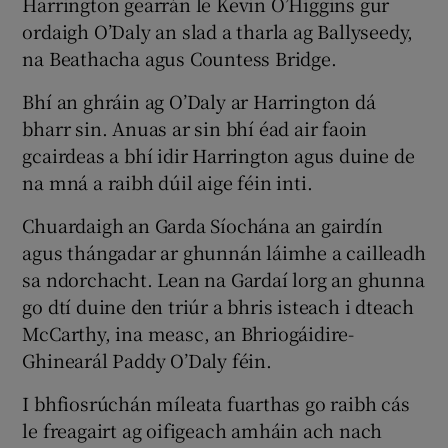
Harrington gearrán le Kevin O’Higgins gur
ordaigh O’Daly an slad a tharla ag Ballyseedy,
na Beathacha agus Countess Bridge.
Bhí an ghráin ag O’Daly ar Harrington dá
bharr sin. Anuas ar sin bhí éad air faoin
gcairdeas a bhí idir Harrington agus duine de
na mná a raibh dúil aige féin inti.
Chuardaigh an Garda Síochána an gairdín
agus thángadar ar ghunnán láimhe a cailleadh
sa ndorchacht. Lean na Gardaí lorg an ghunna
go dtí duine den triúr a bhris isteach i dteach
McCarthy, ina measc, an Bhriogáidire-
Ghinearál Paddy O’Daly féin.
I bhfiosrúchán míleata fuarthas go raibh cás
le freagairt ag oifigeach amháin ach nach