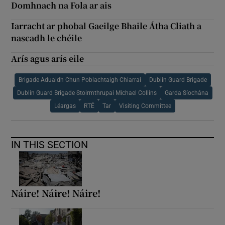
Domhnach na Fola ar ais
Iarracht ar phobal Gaeilge Bhaile Átha Cliath a
nascadh le chéile
Arís agus arís eile
Brigade Aduaidh Chun Poblachtaigh Chiarrai
Dublin Guard Brigade
Dublin Guard Brigade Stoirmthrupai Michael Collins
Garda Síochána
Léargas
RTÉ
Tar
Visiting Committee
IN THIS SECTION
Náire! Náire! Náire!