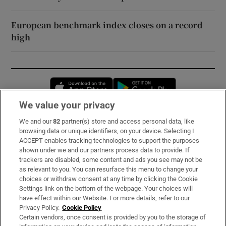
European benchmark index closes on a record
high
Opens in new window
Opens in new 
We value your privacy
We and our
82
partner(s) store and access personal data, like
Subscribe
browsing data or unique identifiers, on your device. Selecting I
ACCEPT enables tracking technologies to support the purposes
Support
shown under we and our partners process data to provide. If
trackers are disabled, some content and ads you see may not be
About Us
as relevant to you. You can resurface this menu to change your
choices or withdraw consent at any time by clicking the Cookie
Irish Times Products & Services
Settings link on the bottom of the webpage. Your choices will
have effect within our Website. For more details, refer to our
Privacy Policy.
Cookie Policy
OUR PARTNERS:
Certain vendors, once consent is provided by you to the storage of