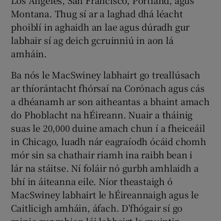
Montana. Thug sí ar a laghad dhá léacht
phoiblí in aghaidh an lae agus dúradh gur
labhair sí ag deich gcruinniú in aon lá
amháin.
Ba nós le MacSwiney labhairt go treallúsach
ar thíorántacht fhórsaí na Corónach agus cás
a dhéanamh ar son aitheantas a bhaint amach
do Phoblacht na hÉireann. Nuair a tháinig
suas le 20,000 duine amach chun í a fheiceáil
in Chicago, luadh nár eagraíodh ócáid chomh
mór sin sa chathair riamh ina raibh bean i
lár na stáitse. Ní foláir nó gurbh amhlaidh a
bhí in áiteanna eile. Níor theastaigh ó
MacSwiney labhairt le hÉireannaigh agus le
Caitlicigh amháin, áfach. D’fhógair sí go
minic gur mhian léi labhairt le muintir