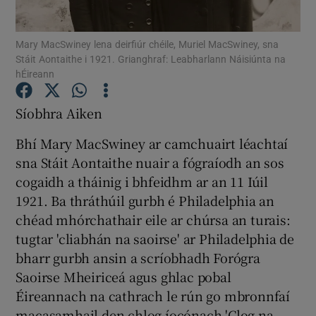
Mary MacSwiney lena deirfiúr chéile, Muriel MacSwiney, sna
Show Motors sub sections
Stáit Aontaithe i 1921. Grianghraf: Leabharlann Náisiúnta na
hÉireann
Síobhra Aiken
Show Podcasts sub sections
Bhí Mary MacSwiney ar camchuairt léachtaí
sna Stáit Aontaithe nuair a fógraíodh an sos
cogaidh a tháinig i bhfeidhm ar an 11 Iúil
1921. Ba thráthúil gurbh é Philadelphia an
chéad mhórchathair eile ar chúrsa an turais:
Show Gaeilge sub sections
tugtar 'cliabhán na saoirse' ar Philadelphia de
bharr gurbh ansin a scríobhadh Forógra
Show History sub sections
Saoirse Mheiriceá agus ghlac pobal
Éireannach na cathrach le rún go mbronnfaí
macasamhail den chlog íocónach 'Clog na