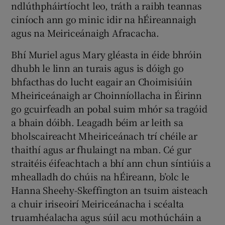
ndlúthpháirtíocht leo, tráth a raibh teannas
ciníoch ann go minic idir na hÉireannaigh
agus na Meiriceánaigh Afracacha.
Bhí Muriel agus Mary gléasta in éide bhróin
dhubh le linn an turais agus is dóigh go
bhfacthas do lucht eagair an Choimisiúin
Mheiriceánaigh ar Choinníollacha in Éirinn
go gcuirfeadh an pobal suim mhór sa tragóid
a bhain dóibh. Leagadh béim ar leith sa
bholscaireacht Mheiriceánach trí chéile ar
thaithí agus ar fhulaingt na mban. Cé gur
straitéis éifeachtach a bhí ann chun síntiúis a
mhealladh do chúis na hÉireann, b’olc le
Hanna Sheehy-Skeffington an tsuim aisteach
a chuir iriseoirí Meiriceánacha i scéalta
truamhéalacha agus súil acu mothúcháin a