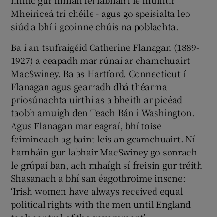
Mheiriceá trí chéile - agus go speisialta leo
siúd a bhí i gcoinne chúis na poblachta.
Ba í an tsufraigéid Catherine Flanagan (1889-
1927) a ceapadh mar rúnaí ar chamchuairt
MacSwiney. Ba as Hartford, Connecticut í
Flanagan agus gearradh dhá théarma
príosúnachta uirthi as a bheith ar picéad
taobh amuigh den Teach Bán i Washington.
Agus Flanagan mar eagraí, bhí toise
feimineach ag baint leis an gcamchuairt. Ní
hamháin gur labhair MacSwiney go sonrach
le grúpaí ban, ach mhaígh sí freisin gur tréith
Shasanach a bhí san éagothroime inscne:
‘Irish women have always received equal
political rights with the men until England
took control of the government’.