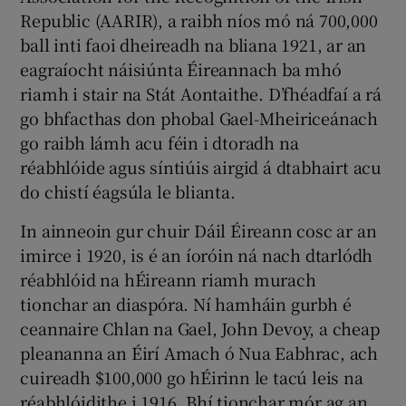
Republic (AARIR), a raibh níos mó ná 700,000
ball inti faoi dheireadh na bliana 1921, ar an
eagraíocht náisiúnta Éireannach ba mhó
riamh i stair na Stát Aontaithe. D’fhéadfaí a rá
go bhfacthas don phobal Gael-Mheiriceánach
go raibh lámh acu féin i dtoradh na
réabhlóide agus síntiúis airgid á dtabhairt acu
do chistí éagsúla le blianta.
In ainneoin gur chuir Dáil Éireann cosc ar an
imirce i 1920, is é an íoróin ná nach dtarlódh
réabhlóid na hÉireann riamh murach
tionchar an diaspóra. Ní hamháin gurbh é
ceannaire Chlan na Gael, John Devoy, a cheap
pleananna an Éirí Amach ó Nua Eabhrac, ach
cuireadh $100,000 go hÉirinn le tacú leis na
réabhlóidithe i 1916. Bhí tionchar mór ag an