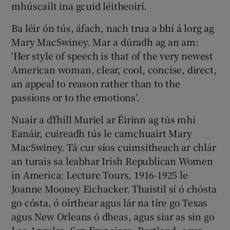
mhúscailt ina gcuid léitheoirí.
Ba léir ón tús, áfach, nach trua a bhí á lorg ag
Mary MacSwiney. Mar a dúradh ag an am:
‘Her style of speech is that of the very newest
American woman, clear, cool, concise, direct,
an appeal to reason rather than to the
passions or to the emotions’.
Nuair a d’fhill Muriel ar Éirinn ag tús mhí
Eanáir, cuireadh tús le camchuairt Mary
MacSwiney. Tá cur síos cuimsitheach ar chlár
an turais sa leabhar Irish Republican Women
in America: Lecture Tours, 1916-1925 le
Joanne Mooney Eichacker. Thaistil sí ó chósta
go cósta, ó oirthear agus lár na tíre go Texas
agus New Orleans ó dheas, agus siar as sin go
Los Angeles, San Francisco, Portland, agus