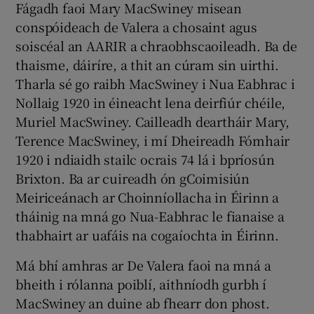
Fágadh faoi Mary MacSwiney misean
conspóideach de Valera a chosaint agus
soiscéal an AARIR a chraobhscaoileadh. Ba de
thaisme, dáiríre, a thit an cúram sin uirthi.
Tharla sé go raibh MacSwiney i Nua Eabhrac i
Nollaig 1920 in éineacht lena deirfiúr chéile,
Muriel MacSwiney. Cailleadh deartháir Mary,
Terence MacSwiney, i mí Dheireadh Fómhair
1920 i ndiaidh stailc ocrais 74 lá i bpríosún
Brixton. Ba ar cuireadh ón gCoimisiún
Meiriceánach ar Choinníollacha in Éirinn a
tháinig na mná go Nua-Eabhrac le fianaise a
thabhairt ar uafáis na cogaíochta in Éirinn.
Má bhí amhras ar De Valera faoi na mná a
bheith i rólanna poiblí, aithníodh gurbh í
MacSwiney an duine ab fhearr don phost.