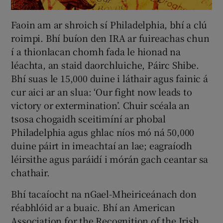
Faoin am ar shroich sí Philadelphia, bhí a clú
roimpi. Bhí buíon den IRA ar fuireachas chun
í a thionlacan chomh fada le hionad na
léachta, an staid daorchluiche, Páirc Shibe.
Bhí suas le 15,000 duine i láthair agus fainic á
cur aici ar an slua: ‘Our fight now leads to
victory or extermination’. Chuir scéala an
tsosa chogaidh sceitimíní ar phobal
Philadelphia agus ghlac níos mó ná 50,000
duine páirt in imeachtaí an lae; eagraíodh
léirsithe agus paráidí i mórán gach ceantar sa
chathair.
Bhí tacaíocht na nGael-Mheiriceánach don
réabhlóid ar a buaic. Bhí an American
Association for the Recognition of the Irish