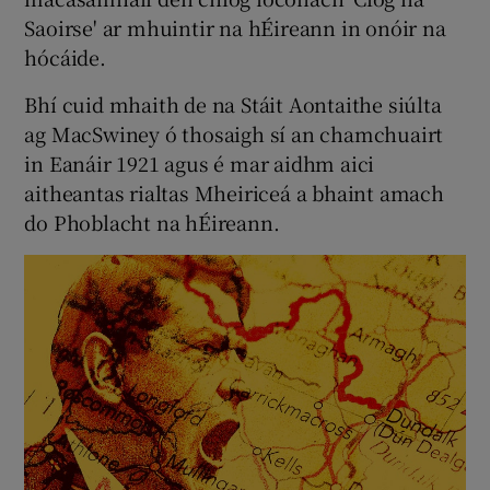
Saoirse' ar mhuintir na hÉireann in onóir na
 window
hócáide.
Bhí cuid mhaith de na Stáit Aontaithe siúlta
Show Sponsored sub sections
ag MacSwiney ó thosaigh sí an chamchuairt
in Eanáir 1921 agus é mar aidhm aici
aitheantas rialtas Mheiriceá a bhaint amach
do Phoblacht na hÉireann.