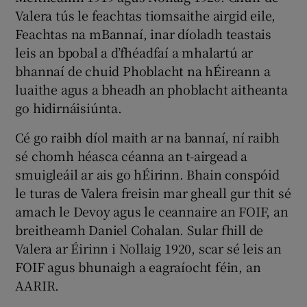
Valera tús le feachtas tiomsaithe airgid eile,
Feachtas na mBannaí, inar díoladh teastais
leis an bpobal a d’fhéadfaí a mhalartú ar
bhannaí de chuid Phoblacht na hÉireann a
luaithe agus a bheadh an phoblacht aitheanta
go hidirnáisiúnta.
Cé go raibh díol maith ar na bannaí, ní raibh
sé chomh héasca céanna an t-airgead a
smuigleáil ar ais go hÉirinn. Bhain conspóid
le turas de Valera freisin mar gheall gur thit sé
amach le Devoy agus le ceannaire an FOIF, an
breitheamh Daniel Cohalan. Sular fhill de
Valera ar Éirinn i Nollaig 1920, scar sé leis an
FOIF agus bhunaigh a eagraíocht féin, an
AARIR.