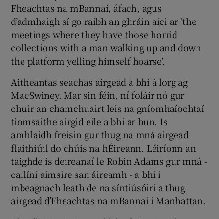
Fheachtas na mBannaí, áfach, agus
d’admhaigh sí go raibh an ghráin aici ar ‘the
meetings where they have those horrid
collections with a man walking up and down
the platform yelling himself hoarse’.
Aitheantas seachas airgead a bhí á lorg ag
MacSwiney. Mar sin féin, ní foláir nó gur
chuir an chamchuairt leis na gníomhaíochtaí
tiomsaithe airgid eile a bhí ar bun. Is
amhlaidh freisin gur thug na mná airgead
flaithiúil do chúis na hÉireann. Léiríonn an
taighde is deireanaí le Robin Adams gur mná -
cailíní aimsire san áireamh - a bhí i
mbeagnach leath de na síntiúsóirí a thug
airgead d’Fheachtas na mBannaí i Manhattan.