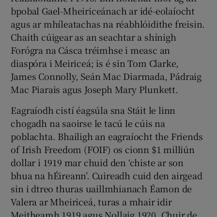
bpobal Gael-Mheiriceánach ar idé-eolaíocht
agus ar mhíleatachas na réabhlóidithe freisin.
Chaith cúigear as an seachtar a shínigh
Forógra na Cásca tréimhse i measc an
diaspóra i Meiriceá; is é sin Tom Clarke,
James Connolly, Seán Mac Diarmada, Pádraig
Mac Piarais agus Joseph Mary Plunkett.
Eagraíodh cistí éagsúla sna Stáit le linn
chogadh na saoirse le tacú le cúis na
poblachta. Bhailigh an eagraíocht the Friends
of Irish Freedom (FOIF) os cionn $1 milliún
dollar i 1919 mar chuid den ‘chiste ar son
bhua na hÉireann’. Cuireadh cuid den airgead
sin i dtreo thuras uaillmhianach Éamon de
Valera ar Mheiriceá, turas a mhair idir
Meitheamh 1919 agus Nollaig 1920. Chuir de