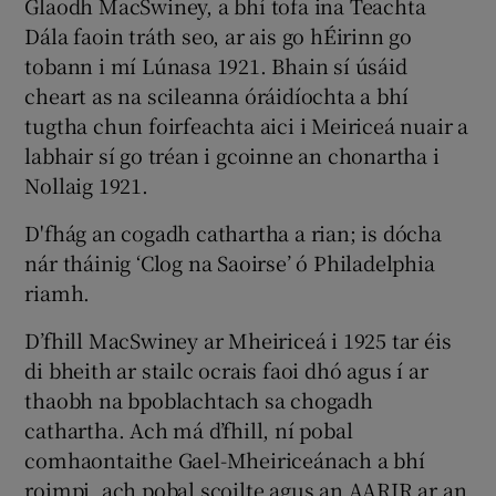
Glaodh MacSwiney, a bhí tofa ina Teachta
Dála faoin tráth seo, ar ais go hÉirinn go
tobann i mí Lúnasa 1921. Bhain sí úsáid
cheart as na scileanna óráidíochta a bhí
tugtha chun foirfeachta aici i Meiriceá nuair a
labhair sí go tréan i gcoinne an chonartha i
Nollaig 1921.
D'fhág an cogadh cathartha a rian; is dócha
nár tháinig ‘Clog na Saoirse’ ó Philadelphia
riamh.
D’fhill MacSwiney ar Mheiriceá i 1925 tar éis
di bheith ar stailc ocrais faoi dhó agus í ar
thaobh na bpoblachtach sa chogadh
cathartha. Ach má d’fhill, ní pobal
comhaontaithe Gael-Mheiriceánach a bhí
roimpi, ach pobal scoilte agus an AARIR ar an