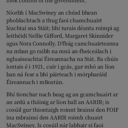
Níorbh í MacSwiney an chéad bhean
phoblachtach a thug faoi chamchuairt
léachtaí sna Stáit; bhí turais déanta roimpi ag
leithéidí Nellie Gifford, Margaret Skinnider
agus Nora Connolly. D’fhág camchuairteanna
na mban go raibh na mná an-fheiceálach i
ngluaiseachtaí Éireannacha na Stát. Ba chúis
iontais é i 1921, cuir i gcás, gur mhó an líon
ban ná fear a bhí páirteach i mórpharáid
Éireannach i mBostún.
Bhí tionchar nach beag ag an gcamchuairt ar
an ardú a tháinig ar líon ball an AARIR; is
cosúil gur thiontaigh roinnt brainsí den FOIF
ina mbrainsí den AARIR roimh chuairt
MacSwiney. Is cosúil nár labhair sí faoi