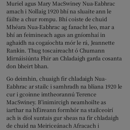
Muriel agus Mary MacSwiney Nua-Eabhrac
amach i Nollaig 1920 bhí na sluaite ann le
fáilte a chur rompu. Bhí coiste de chuid
Mhéara Nua-Eabhrac ag fanacht leo, mar a
bhí an feimineach agus an gníomhaí in
aghaidh na cogaíochta mór le rá, Jeannette
Rankin. Thug toscaireacht ó Chumann
Idirnáisiúnta Fhir an Chladaigh garda cosanta
don bheirt bhan.
Go deimhin, chuaigh fir chladaigh Nua-
Eabhrac ar stailc i samhradh na bliana 1920 le
cur i gcoinne imtheorannú Terence
MacSwiney. B’inimircigh neamhoilte as
iarthar na hÉireann formhór na stailceoirí
ach is díol suntais gur sheas na fir chladaigh
de chuid na Meiriceánach Afracach i