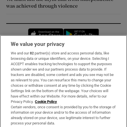
was achieved through violence
Opens in new window
Opens in new 
We value your privacy
We and our
82
partner(s) store and access personal data, like
Subscribe
browsing data or unique identifiers, on your device. Selecting I
ACCEPT enables tracking technologies to support the purposes
Support
shown under we and our partners process data to provide. If
trackers are disabled, some content and ads you see may not be
About Us
as relevant to you. You can resurface this menu to change your
choices or withdraw consent at any time by clicking the Cookie
Irish Times Products & Services
Settings link on the bottom of the webpage. Your choices will
have effect within our Website. For more details, refer to our
Privacy Policy.
Cookie Policy
OUR PARTNERS:
Certain vendors, once consent is provided by you to the storage of
information on your device and/or to the access of information
already stored on your device, use legitimate interest to further
process your personal data.