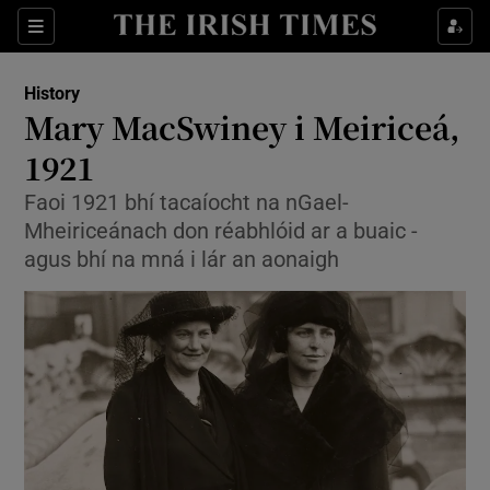
Sections
History
Mary MacSwiney i Meiriceá,
1921
Faoi 1921 bhí tacaíocht na nGael-
Show Environment sub sections
Mheiriceánach don réabhlóid ar a buaic -
Show Technology sub sections
agus bhí na mná i lár an aonaigh
Show Science sub sections