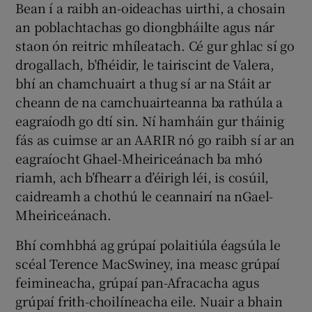
Bean í a raibh an-oideachas uirthi, a chosain
an poblachtachas go diongbháilte agus nár
staon ón reitric mhíleatach. Cé gur ghlac sí go
drogallach, b’fhéidir, le tairiscint de Valera,
bhí an chamchuairt a thug sí ar na Stáit ar
cheann de na camchuairteanna ba rathúla a
eagraíodh go dtí sin. Ní hamháin gur tháinig
fás as cuimse ar an AARIR nó go raibh sí ar an
eagraíocht Ghael-Mheiriceánach ba mhó
riamh, ach b’fhearr a d’éirigh léi, is cosúil,
caidreamh a chothú le ceannairí na nGael-
Mheiriceánach.
Bhí comhbhá ag grúpaí polaitiúla éagsúla le
scéal Terence MacSwiney, ina measc grúpaí
feimineacha, grúpaí pan-Afracacha agus
grúpaí frith-choilíneacha eile. Nuair a bhain