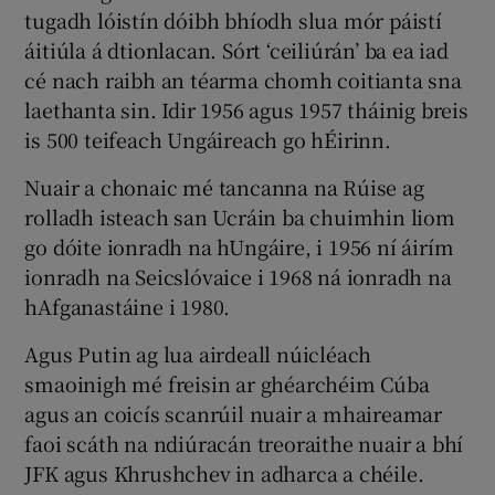
tugadh lóistín dóibh bhíodh slua mór páistí
áitiúla á dtionlacan. Sórt ‘ceiliúrán’ ba ea iad
cé nach raibh an téarma chomh coitianta sna
laethanta sin. Idir 1956 agus 1957 tháinig breis
is 500 teifeach Ungáireach go hÉirinn.
Nuair a chonaic mé tancanna na Rúise ag
rolladh isteach san Ucráin ba chuimhin liom
go dóite ionradh na hUngáire, i 1956 ní áirím
ionradh na Seicslóvaice i 1968 ná ionradh na
hAfganastáine i 1980.
Agus Putin ag lua airdeall núicléach
smaoinigh mé freisin ar ghéarchéim Cúba
agus an coicís scanrúil nuair a mhaireamar
faoi scáth na ndiúracán treoraithe nuair a bhí
JFK agus Khrushchev in adharca a chéile.