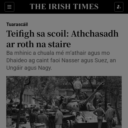
Sections
Show Environment sub sections
Tuarascáil
Show Technology sub sections
Teifigh sa scoil: Athchasadh
Show Science sub sections
ar roth na staire
Ba mhinic a chuala mé m’athair agus mo
Dhaideo ag caint faoi Nasser agus Suez, an
Ungáir agus Nagy.
Show Motors sub sections