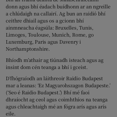
donn agus bhí éadach buídhonn ar an ngreille
a chlúdaigh na callairí. Ag bun an raidió bhí
ceithre dhiail agus os a gcionn bhí
ainmneacha éagsúla: Bruxelles, Tunis,
Limoges, Toulouse, Munich, Rome, go
Luxemburg, Paris agus Davenry i
Northamptonshire.
Bhíodh m’athair ag tiúnadh isteach agus ag
insint dom cén teanga a bhí i gceist.
D’fhógraíodh an láithreoir Raidio Budapest
mar a leanas: ‘Ez Magyarohszagon Budapeste.’
(‘Seo é Raidio Budapest.’) Bhí mé faoi
dhraíocht ag ceol agus coimhthíos na teanga
agus chleachtaigh mé an fógra arís agus arís
eile.