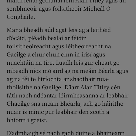
scríbhneoir agus foilsitheoir Micheál Ó
Conghaile.
Mar a bheadh súil agat leis ag a leithéid
d’ócáid, pléadh bealaí ar féidir
foilsitheoireacht agus léitheoireacht na
Gaeilge a chur chun cinn in irisí agus
nuachtáin na tíre. Luadh leis gur cheart go
mbeadh níos mó aird ag na meáin Béarla agus
ag na féilte litríochta ar shaothair nua-
fhoilsithe na Gaeilge. D’iarr Alan Titley cén
fáth nach ndéantar léirmheasanna ar leabhair
Ghaeilge sna meáin Bhéarla, ach go háirithe
nuair is minic gur leabhair den scoth a
bhíonn i gceist.
D’admhaigh sé nach gach duine a bhaineann