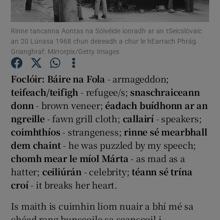
Show Podcasts sub sections
Rinne tancanna Aontas na Sóivéide ionradh ar an tSeicslóvaic
an 20 Lúnasa 1968 chun deireadh a chur le hEarrach Phrág.
Grianghraf: Mirrorpix/Getty Images
Foclóir: Báire na Fola
- armageddon;
Show Gaeilge sub sections
teifeach/teifigh
- refugee/s;
snaschraiceann
donn
- brown veneer;
éadach buídhonn ar an
ngreille
- fawn grill cloth;
callairí
- speakers;
coimhthíos
- strangeness;
rinne sé mearbhall
Show History sub sections
dem chaint
- he was puzzled by my speech;
chomh mear le míol Márta
- as mad as a
hatter;
ceiliúrán
- celebrity;
téann sé trína
croí
- it breaks her heart.
Is maith is cuimhin liom nuair a bhí mé sa
 window
chéad rang bunscoile sa seanscoil i