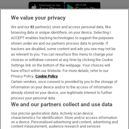
Opens in new window
Opens in new 
We value your privacy
We and our
82
partner(s) store and access personal data, like
Subscribe
browsing data or unique identifiers, on your device. Selecting I
ACCEPT enables tracking technologies to support the purposes
Support
shown under we and our partners process data to provide. If
trackers are disabled, some content and ads you see may not be
About Us
as relevant to you. You can resurface this menu to change your
choices or withdraw consent at any time by clicking the Cookie
Irish Times Products & Services
Settings link on the bottom of the webpage. Your choices will
have effect within our Website. For more details, refer to our
Privacy Policy.
Cookie Policy
OUR PARTNERS:
Certain vendors, once consent is provided by you to the storage of
information on your device and/or to the access of information
already stored on your device, use legitimate interest to further
process your personal data.
We and our partners collect and use data
Use precise geolocation data. Actively scan device
characteristics for identification. Store and/or access information
Irish Times on WhatsApp
Irish Times on Facebook
Irish Times on X
Irish Times on LinkedIn
Irish Times on Instagram
on a device. Personalised advertising and content, advertising and
content measurement, audience research and services