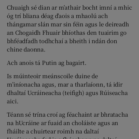
Chuaigh sé dian ar m’athair bocht imní a mhic
óg trí bliana déag d’aois a mhaolú ach
thángamar slán mar sin féin agus le deireadh
an Chogaidh Fhuair bhíothas den tuairim go
bhféadfadh todhchaí a bheith i ndán don
chine daonna.
Ach anois tá Putin ag bagairt.
Is múinteoir meánscoile duine de
m’iníonacha agus, mar a tharlaíonn, tá idir
dhaltaí Ucráineacha (teifigh) agus Rúiseacha
aici.
Téann sé trína croí ag féachaint ar bhratacha
na hUcráine ar fuaid an choláiste agus an
fháilte a chuirtear roimh na daltaí