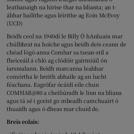
leathanaigh na hirise thar na blianta; an t-
ábhar bailithe agus léirithe ag Eoin McEvoy
(UCD)
Beidh ceol na 1940dí le Billy Ó hAnluain mar
chúlbhrat na hoíche agus beidh deis ceann de
chéad lógó-anna Comhar sa tsean-stíl a
fheiceáil á chló ag clódóir gairmiúil ón
iarsmalann. Beidh marcanna leabhar
comórtha le breith abhaile ag an lucht
féachana. Eagrófar ócáidí eile chun
COMHAR@80 a cheiliúradh le linn na bliana
agus tá sé i gceist go mbeadh camchuairt ó
thuaidh agus ó dheas mar chuid de.
Breis eolais: