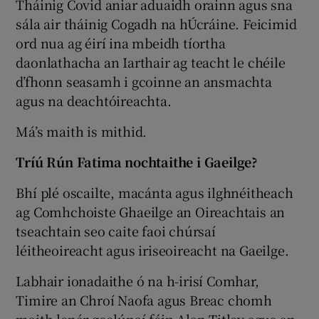
Tháinig Covid aniar aduaidh orainn agus sna
sála air tháinig Cogadh na hÚcráine. Feicimid
ord nua ag éirí ina mbeidh tíortha
daonlathacha an Iarthair ag teacht le chéile
d’fhonn seasamh i gcoinne an ansmachta
agus na deachtóireachta.
Má’s maith is mithid.
Tríú Rún Fatima nochtaithe i Gaeilge?
Bhí plé oscailte, macánta agus ilghnéitheach
ag Comhchoiste Ghaeilge an Oireachtais an
tseachtain seo caite faoi chúrsaí
léitheoireacht agus iriseoireacht na Gaeilge.
Labhair ionadaithe ó na h-irisí Comhar,
Timire an Chroí Naofa agus Breac chomh
maith lenár gcolúnaí féin Alan Titley agus an