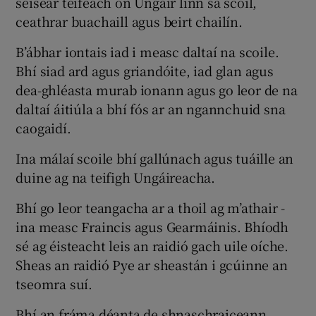
seisear teifeach ón Ungáir linn sa scoil,
ceathrar buachaill agus beirt chailín.
B’ábhar iontais iad i measc daltaí na scoile.
Bhí siad ard agus griandóite, iad glan agus
dea-ghléasta murab ionann agus go leor de na
daltaí áitiúla a bhí fós ar an ngannchuid sna
caogaidí.
Ina málaí scoile bhí gallúnach agus tuáille an
duine ag na teifigh Ungáireacha.
Bhí go leor teangacha ar a thoil ag m’athair -
ina measc Fraincis agus Gearmáinis. Bhíodh
sé ag éisteacht leis an raidió gach uile oíche.
Sheas an raidió Pye ar sheastán i gcúinne an
tseomra suí.
Bhí an fráma déanta de shnaschraiceann