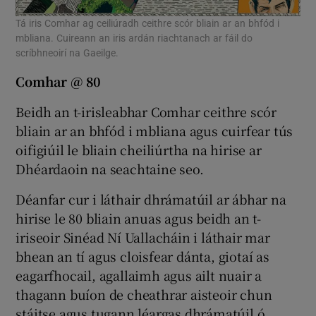
Tá iris Comhar ag ceiliúradh ceithre scór bliain ar an bhfód i
mbliana. Cuireann an iris ardán riachtanach ar fáil do
scríbhneoirí na Gaeilge.
Comhar @ 80
Beidh an t-irisleabhar Comhar ceithre scór
bliain ar an bhfód i mbliana agus cuirfear tús
oifigiúil le bliain cheiliúrtha na hirise ar
Dhéardaoin na seachtaine seo.
Déanfar cur i láthair dhrámatúil ar ábhar na
hirise le 80 bliain anuas agus beidh an t-
iriseoir Sinéad Ní Uallacháin i láthair mar
bhean an tí agus cloisfear dánta, giotaí as
eagarfhocail, agallaimh agus ailt nuair a
thagann buíon de cheathrar aisteoir chun
stáitse agus tugann léargas dhrámatúil ó