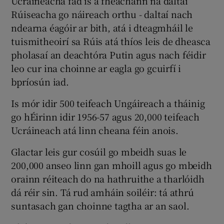
Ucráineacha fad is a fhéachann na daltaí
Rúiseacha go náireach orthu - daltaí nach
ndearna éagóir ar bith, atá i dteagmháil le
tuismitheoirí sa Rúis atá thíos leis de dheasca
pholasaí an deachtóra Putin agus nach féidir
leo cur ina choinne ar eagla go gcuirfí i
bpríosún iad.
Is mór idir 500 teifeach Ungáireach a tháinig
go hÉirinn idir 1956-57 agus 20,000 teifeach
Ucráineach atá linn cheana féin anois.
Glactar leis gur cosúil go mbeidh suas le
200,000 anseo linn gan mhoill agus go mbeidh
orainn réiteach do na hathruithe a tharlóidh
dá réir sin. Tá rud amháin soiléir: tá athrú
suntasach gan choinne tagtha ar an saol.