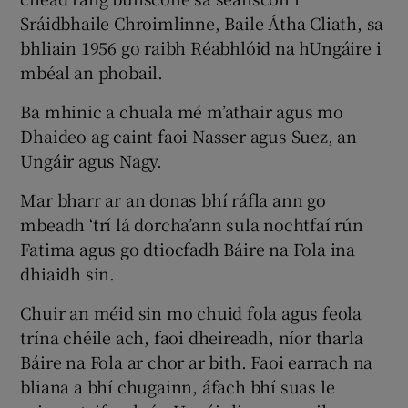
Sráidbhaile Chroimlinne, Baile Átha Cliath, sa
Show Sponsored sub sections
bhliain 1956 go raibh Réabhlóid na hUngáire i
mbéal an phobail.
Ba mhinic a chuala mé m’athair agus mo
Dhaideo ag caint faoi Nasser agus Suez, an
Ungáir agus Nagy.
Mar bharr ar an donas bhí ráfla ann go
mbeadh ‘trí lá dorcha’ann sula nochtfaí rún
Fatima agus go dtiocfadh Báire na Fola ina
dhiaidh sin.
Chuir an méid sin mo chuid fola agus feola
trína chéile ach, faoi dheireadh, níor tharla
Báire na Fola ar chor ar bith. Faoi earrach na
bliana a bhí chugainn, áfach bhí suas le