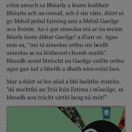
céim amach sa Bhéarla a léann leabhair
Bhéarla ach an oiread, ach é sin ráite, dúirt sé
go bhfuil pobal fairsing ann a bhfuil Gaeilge
acu freisin. An é gur aineolas atá ar na meáin
Béarla faoin ábhar Gaeilge? a d’iarr sé. Agus
más ea, “má tá aineolas orthu sin beidh
aineolas ar na léitheoirí chomh maith”.
Bheadh seoid litríocht na Gaeilge caillte orthu
agus gan iad a bheith a dhath níos eolaí faoi.
Mar a dúirt sé leo siúd a bhí bailithe roimhe,
"dá nochtfaí an Triú Rún Fatima i nGaeilge, ní
bheadh aon trácht uirthi beag ná mór!"