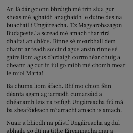
An lá dár gcionn bhrúigh mé trín slua gur
sheas mé aghaidh ar aghaidh le duine des na
buachaillí Ungáireacha. ‘Ez Magyarohszagon
Budapeste.’ a scread mé amach thar rírá
dhaltaí an chlóis. Rinne sé mearbhall dem
chaint ar feadh soicind agus ansin rinne sé
gáire liom agus d’ardaigh corrmhéar chuig a
cheann ag cur in iúl go raibh mé chomh mear
le míol Márta!
Ba chuma liom áfach. Bhí mo chion féin
déanta agam ag iarraidh cumarsáid a
dhéanamh leis na teifigh Ungáireacha fiú má
ba sheafóideach m’iarracht amach is amach.
Nuair a bhíodh na páistí Ungáireacha ag dul
abhaile go dtí na tithe Éireannacha mar a