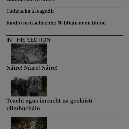
Cathracha á leagadh
Raidió na Gaeltachta: 50 bliain ar an bhfód
IN THIS SECTION
Náire! Náire! Náire!
Teacht agus imeacht na gcoláistí
ullmhúcháin