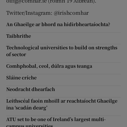
oifig@comhar.ie (roimh 19 Aibreán).
Twitter/Instagram: @irishcomhar
An Ghaeilge ar bhord na hidirbheartaíochta?
Taibhrithe
Technological universities to build on strengths
of sector
Comhphobal, ceol, dúlra agus teanga
Sláine críche
Neodracht dhearfach
Leithscéal faoin mhoill ar reachtaíocht Ghaeilge
ina ‘scadán dearg’
ATU set to be one of Ireland’s largest multi-
campus universities