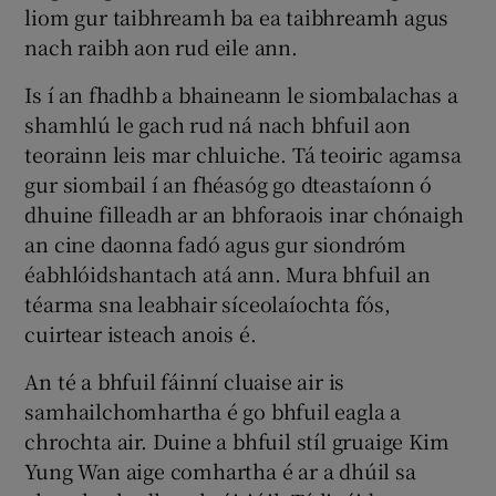
liom gur taibhreamh ba ea taibhreamh agus
nach raibh aon rud eile ann.
Is í an fhadhb a bhaineann le siombalachas a
shamhlú le gach rud ná nach bhfuil aon
teorainn leis mar chluiche. Tá teoiric agamsa
gur siombail í an fhéasóg go dteastaíonn ó
dhuine filleadh ar an bhforaois inar chónaigh
an cine daonna fadó agus gur siondróm
éabhlóidshantach atá ann. Mura bhfuil an
téarma sna leabhair síceolaíochta fós,
cuirtear isteach anois é.
An té a bhfuil fáinní cluaise air is
samhailchomhartha é go bhfuil eagla a
chrochta air. Duine a bhfuil stíl gruaige Kim
Yung Wan aige comhartha é ar a dhúil sa