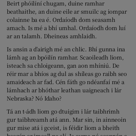
Beirt phóilíní chugam, duine ramhar
beathaithe, an duine eile ar smuilc ag iompar
colainne ba ea é. Ordaíodh dom seasamh
amach. Is mé a bhí umhal. Ordaíodh dom luí
ar an talamh. Dheineas amhlaidh.
Is ansin a d’airigh mé an chlic. Bhí gunna ina
lámh ag an bpóilín ramhar. Scaoileadh liom,
isteach sa chloigeann, gan aon mhíniú. De
réir mar a bhíos ag dul as shíleas go raibh seo
amaideach ar fad. Cén fáth go ndéanfaí mé a
lámhach ar bhóthar leathan uaigneach i lár
Nebraska? Nó Idaho?
Tá an t-ádh liom go dtuigim i lár taibhrimh
gur taibhreamh atá ann. Mar sin, in ainneoin
gur mise atá i gceist, is féidir liom a bheith
beagán ar imeall na slí. Is cuma nó scannán a