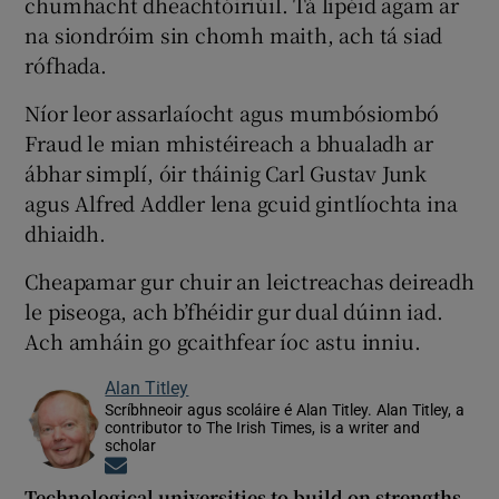
chumhacht dheachtóiriúil. Tá lipéid agam ar
na siondróim sin chomh maith, ach tá siad
rófhada.
Níor leor assarlaíocht agus mumbósiombó
Fraud le mian mhistéireach a bhualadh ar
ábhar simplí, óir tháinig Carl Gustav Junk
agus Alfred Addler lena gcuid gintlíochta ina
dhiaidh.
Cheapamar gur chuir an leictreachas deireadh
le piseoga, ach b’fhéidir gur dual dúinn iad.
Ach amháin go gcaithfear íoc astu inniu.
Alan Titley
Scríbhneoir agus scoláire é Alan Titley. Alan Titley, a
contributor to The Irish Times, is a writer and
scholar
Opens in new window
Technological universities to build on strengths