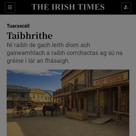
Sections
Show Environment sub sections
Tuarascáil
Show Technology sub sections
Taibhrithe
Show Science sub sections
Ní raibh de gach leith díom ach
gaineamhlach a raibh corrchactas ag sú na
gréine i lár an fhásaigh.
Show Motors sub sections