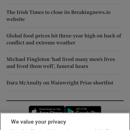
The Irish Times to close its Breakingnews.ie
website
Global food prices hit three-year high on back of
conflict and extreme weather
Michael Fingleton ‘had lived many men’s lives
and lived them well’, funeral hears
Dara McAnulty on Wainwright Prize shortlist
Opens in new window
Opens in new 
We value your privacy