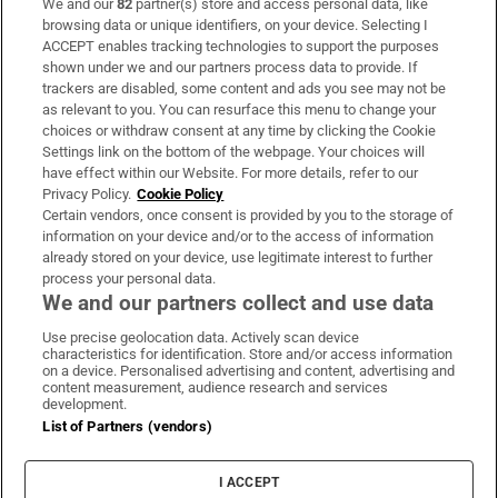
We and our
82
partner(s) store and access personal data, like
Subscribe
browsing data or unique identifiers, on your device. Selecting I
ACCEPT enables tracking technologies to support the purposes
Support
shown under we and our partners process data to provide. If
trackers are disabled, some content and ads you see may not be
About Us
as relevant to you. You can resurface this menu to change your
choices or withdraw consent at any time by clicking the Cookie
Irish Times Products & Services
Settings link on the bottom of the webpage. Your choices will
have effect within our Website. For more details, refer to our
Privacy Policy.
Cookie Policy
OUR PARTNERS:
Certain vendors, once consent is provided by you to the storage of
information on your device and/or to the access of information
already stored on your device, use legitimate interest to further
process your personal data.
We and our partners collect and use data
Use precise geolocation data. Actively scan device
characteristics for identification. Store and/or access information
Irish Times on WhatsApp
Irish Times on Facebook
Irish Times on X
Irish Times on LinkedIn
Irish Times on Instagram
on a device. Personalised advertising and content, advertising and
content measurement, audience research and services
development.
Terms & Conditions
List of Partners (vendors)
Privacy Policy
Cookie Information
Cookie Settings
I ACCEPT