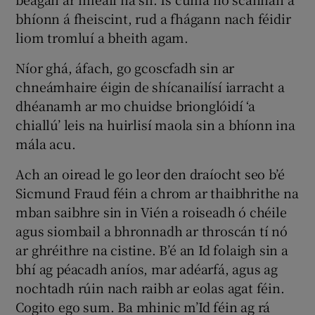
bhíonn á fheiscint, rud a fhágann nach féidir
liom tromluí a bheith agam.
Níor ghá, áfach, go gcoscfadh sin ar
chneámhaire éigin de shícanailísí iarracht a
dhéanamh ar mo chuidse brionglóidí ‘a
chiallú’ leis na huirlisí maola sin a bhíonn ina
mála acu.
Ach an oiread le go leor den draíocht seo b’é
Sicmund Fraud féin a chrom ar thaibhrithe na
mban saibhre sin in Vién a roiseadh ó chéile
agus siombail a bhronnadh ar throscán tí nó
ar ghréithre na cistine. B’é an Id folaigh sin a
bhí ag péacadh aníos, mar adéarfá, agus ag
nochtadh rúin nach raibh ar eolas agat féin.
Cogito ego sum. Ba mhinic m’Id féin ag rá