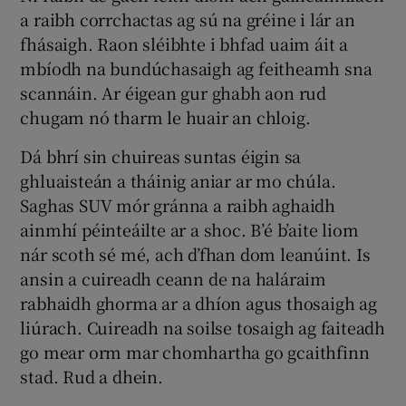
a raibh corrchactas ag sú na gréine i lár an
Show Sponsored sub sections
fhásaigh. Raon sléibhte i bhfad uaim áit a
mbíodh na bundúchasaigh ag feitheamh sna
scannáin. Ar éigean gur ghabh aon rud
chugam nó tharm le huair an chloig.
Dá bhrí sin chuireas suntas éigin sa
ghluaisteán a tháinig aniar ar mo chúla.
Saghas SUV mór gránna a raibh aghaidh
ainmhí péinteáilte ar a shoc. B’é b’aite liom
nár scoth sé mé, ach d’fhan dom leanúint. Is
ansin a cuireadh ceann de na haláraim
rabhaidh ghorma ar a dhíon agus thosaigh ag
liúrach. Cuireadh na soilse tosaigh ag faiteadh
go mear orm mar chomhartha go gcaithfinn
stad. Rud a dhein.