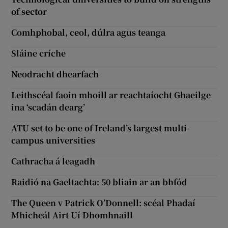
of sector
Comhphobal, ceol, dúlra agus teanga
Sláine críche
Neodracht dhearfach
Leithscéal faoin mhoill ar reachtaíocht Ghaeilge
ina ‘scadán dearg’
ATU set to be one of Ireland’s largest multi-
campus universities
Cathracha á leagadh
Raidió na Gaeltachta: 50 bliain ar an bhfód
The Queen v Patrick O’Donnell: scéal Phadaí
Mhicheál Airt Uí Dhomhnaill