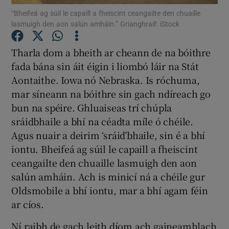
Show Podcasts sub sections
“Bheifeá ag súil le capaill a fheiscint ceangailte den chuaille
lasmuigh den aon salún amháin.” Grianghraif: iStock
Tharla dom a bheith ar cheann de na bóithre
fada bána sin áit éigin i liombó láir na Stát
Aontaithe. Iowa nó Nebraska. Is róchuma,
Show Gaeilge sub sections
mar síneann na bóithre sin gach ndíreach go
bun na spéire. Ghluaiseas trí chúpla
sráidbhaile a bhí na céadta míle ó chéile.
Agus nuair a deirim ‘sráid’bhaile, sin é a bhí
iontu. Bheifeá ag súil le capaill a fheiscint
Show History sub sections
ceangailte den chuaille lasmuigh den aon
salún amháin. Ach is minicí ná a chéile gur
Oldsmobile a bhí iontu, mar a bhí agam féin
ar cíos.
 window
Ní raibh de gach leith díom ach gaineamhlach