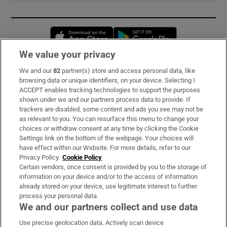
Opens in new window
Opens in new 
We value your privacy
We and our
82
partner(s) store and access personal data, like
Subscribe
browsing data or unique identifiers, on your device. Selecting I
ACCEPT enables tracking technologies to support the purposes
Support
shown under we and our partners process data to provide. If
trackers are disabled, some content and ads you see may not be
About Us
as relevant to you. You can resurface this menu to change your
choices or withdraw consent at any time by clicking the Cookie
Irish Times Products & Services
Settings link on the bottom of the webpage. Your choices will
have effect within our Website. For more details, refer to our
Privacy Policy.
Cookie Policy
OUR PARTNERS:
Certain vendors, once consent is provided by you to the storage of
information on your device and/or to the access of information
already stored on your device, use legitimate interest to further
process your personal data.
We and our partners collect and use data
Use precise geolocation data. Actively scan device