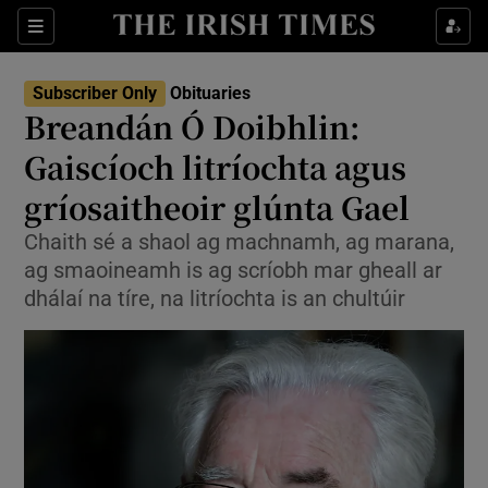
Show Culture sub sections
Sections
Show Environment sub sections
Subscriber Only
Obituaries
Breandán Ó Doibhlin:
Show Technology sub sections
Gaiscíoch litríochta agus
Show Science sub sections
gríosaitheoir glúnta Gael
Chaith sé a shaol ag machnamh, ag marana,
ag smaoineamh is ag scríobh mar gheall ar
dhálaí na tíre, na litríochta is an chultúir
Show Motors sub sections