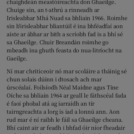
chaighdeán meastóireachta don Ghaeilge.
Chuige sin, an t-athrú a rinneadh ar
Irisleabhar Mhá Nuad sa bhliain 1966. Roimhe
sin b’irisleabhar bliantúil é ina bhféadfaí aon
aiste ar ábhar ar bith a scríobh fad is a bhí sé
sa Ghaeilge. Chuir Breandán roimhe go
mbeadh ina ghuth feasta do nua-litríocht na
Gaeilge.
Ní mar chriticeoir nó mar scoláire a tháinig sé
chun solais dúinn i dtosach ach mar
úrscéalaí. Foilsíodh Néal Maidne agus Tine
Oíche sa bhliain 1964 ar geall le fáthscéal fada
é faoi phobal atá ag iarraidh an tír
tairngreachta a lorg is iad a lonnú ann. Aon
rud mar é ní raibh le fáil sa Ghaeilge cheana.
Bhí caint air ar feadh i bhfad óir níor fheadair