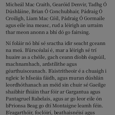
Micheál Mac Craith, Gearóid Denvir, Tadhg Ó
Dúshláine, Brian Ó Conchubhair, Pádraig Ó
Croiligh, Liam Mac Cóil, Pádraig Ó Gormaile
agus eile ina measc, rud a léirigh an urraim
thar meon anonn a bhí dó go fairsing.
Ní foláir nó bhí sé sractha idir seacht gceann
na meá. B’úrscéalaí é, mar a léirigh sé trí
huaire as a chéile, gach ceann díobh éagsúil,
machnamhach, ardstílithe agus
géarthuisceanach. B’aistritheoir é a chuaigh i
ngleic le hÍseáia fáidh, agus muran dúshlán
leordhóthanach an méid sin chuir sé Gaeilge
shaibhir fhiáin thar fóir ar Gargantua agus
Pantagruel Rabelais, agus ar go leor eile ón
bPrionsa Beag go dtí Montaigne leamh féin.
B’eagarthóir, foclóirí, beathaisnéisí agus