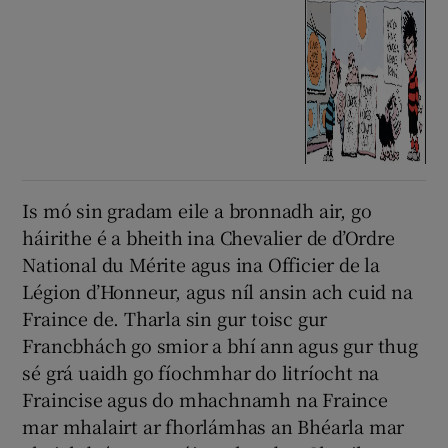
Is mó sin gradam eile a bronnadh air, go
háirithe é a bheith ina Chevalier de d’Ordre
National du Mérite agus ina Officier de la
Légion d’Honneur, agus níl ansin ach cuid na
Fraince de. Tharla sin gur toisc gur
Francbhách go smior a bhí ann agus gur thug
sé grá uaidh go fíochmhar do litríocht na
Fraincise agus do mhachnamh na Fraince
mar mhalairt ar fhorlámhas an Bhéarla mar