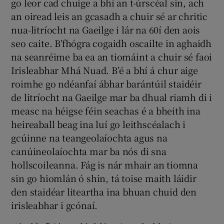
go leor cad chuige a bhí an t-úrscéal sin, ach
an oiread leis an gcasadh a chuir sé ar chritic
nua-litríocht na Gaeilge i lár na 60í den aois
seo caite. B’fhógra cogaidh oscailte in aghaidh
na seanréime ba ea an tiomáint a chuir sé faoi
Irisleabhar Mhá Nuad. B’é a bhí á chur aige
roimhe go ndéanfaí ábhar barántúil staidéir
de litríocht na Gaeilge mar ba dhual riamh di i
measc na héigse féin seachas é a bheith ina
heireaball beag ina luí go leithscéalach i
gcúinne na teangeolaíochta agus na
canúineolaíochta mar ba nós di sna
hollscoileanna. Fág is nár mhair an tiomna
sin go hiomlán ó shin, tá toise maith láidir
den staidéar liteartha ina bhuan chuid den
irisleabhar i gcónaí.