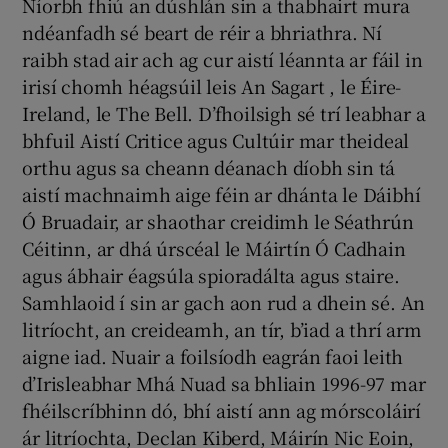
Níorbh fhiú an dúshlán sin a thabhairt mura
ndéanfadh sé beart de réir a bhriathra. Ní
raibh stad air ach ag cur aistí léannta ar fáil in
irisí chomh héagsúil leis An Sagart , le Éire-
Ireland, le The Bell. D’fhoilsigh sé trí leabhar a
bhfuil Aistí Critice agus Cultúir mar theideal
orthu agus sa cheann déanach díobh sin tá
aistí machnaimh aige féin ar dhánta le Dáibhí
Ó Bruadair, ar shaothar creidimh le Séathrún
Céitinn, ar dhá úrscéal le Máirtín Ó Cadhain
agus ábhair éagsúla spioradálta agus staire.
Samhlaoid í sin ar gach aon rud a dhein sé. An
litríocht, an creideamh, an tír, b’iad a thrí arm
aigne iad. Nuair a foilsíodh eagrán faoi leith
d’Irisleabhar Mhá Nuad sa bhliain 1996-97 mar
fhéilscríbhinn dó, bhí aistí ann ag mórscoláirí
ár litríochta, Declan Kiberd, Máirín Nic Eoin,