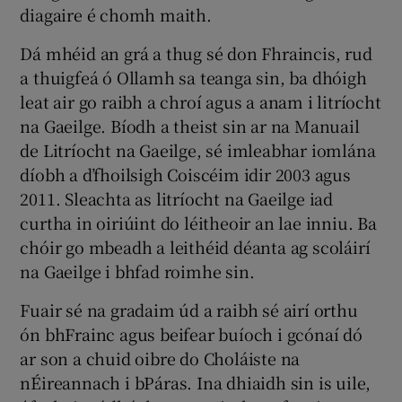
diagaire é chomh maith.
Dá mhéid an grá a thug sé don Fhraincis, rud
a thuigfeá ó Ollamh sa teanga sin, ba dhóigh
leat air go raibh a chroí agus a anam i litríocht
na Gaeilge. Bíodh a theist sin ar na Manuail
de Litríocht na Gaeilge, sé imleabhar iomlána
díobh a d’fhoilsigh Coiscéim idir 2003 agus
2011. Sleachta as litríocht na Gaeilge iad
curtha in oiriúint do léitheoir an lae inniu. Ba
chóir go mbeadh a leithéid déanta ag scoláirí
na Gaeilge i bhfad roimhe sin.
Fuair sé na gradaim úd a raibh sé airí orthu
ón bhFrainc agus beifear buíoch i gcónaí dó
ar son a chuid oibre do Choláiste na
nÉireannach i bPáras. Ina dhiaidh sin is uile,