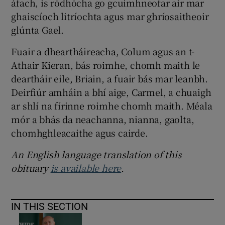
áfach, is ródhócha go gcuimhneofar air mar
ghaiscíoch litríochta agus mar ghríosaitheoir
glúnta Gael.
Fuair a dheartháireacha, Colum agus an t-
Athair Kieran, bás roimhe, chomh maith le
deartháir eile, Briain, a fuair bás mar leanbh.
Deirfiúr amháin a bhí aige, Carmel, a chuaigh
ar shlí na fírinne roimhe chomh maith. Méala
mór a bhás da neachanna, nianna, gaolta,
chomhghleacaithe agus cairde.
An English language translation of this
obituary
is available here
.
IN THIS SECTION