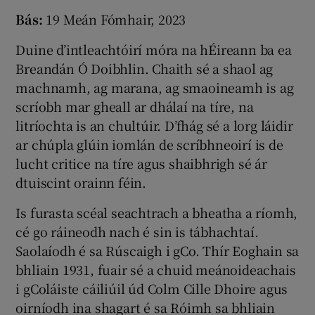
Bás:
19 Meán Fómhair, 2023
Duine d’intleachtóirí móra na hÉireann ba ea
Breandán Ó Doibhlin. Chaith sé a shaol ag
machnamh, ag marana, ag smaoineamh is ag
scríobh mar gheall ar dhálaí na tíre, na
litríochta is an chultúir. D’fhág sé a lorg láidir
ar chúpla glúin iomlán de scríbhneoirí is de
lucht critice na tíre agus shaibhrigh sé ár
dtuiscint orainn féin.
Is furasta scéal seachtrach a bheatha a ríomh,
cé go ráineodh nach é sin is tábhachtaí.
Saolaíodh é sa Rúscaigh i gCo. Thír Eoghain sa
bhliain 1931, fuair sé a chuid meánoideachais
i gColáiste cáiliúil úd Colm Cille Dhoire agus
oirníodh ina shagart é sa Róimh sa bhliain